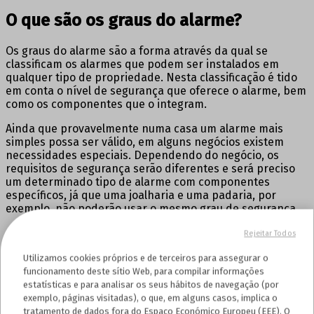
O que são os graus do alarme?
Os graus do alarme são a forma através da qual se
classificam os alarmes que podem ser instalados em
qualquer tipo de propriedade. Nesta classificação é tido
em conta o nível de segurança que oferece o alarme, bem
como os componentes que o integram.
Ainda que provavelmente numa casa um alarme mais
simples possa ser válido, em alguns negócios existem
necessidades especiais. Dependendo do negócio, os
requisitos de segurança serão diferentes e será preciso
um determinado tipo de alarme com componentes
específicos, já que uma joalharia e uma padaria, por
exemplo, não poderão usar o mesmo grau de segurança.
Rejeitar Todos
Calcule online* o seu alarme
Utilizamos cookies próprios e de terceiros para assegurar o
funcionamento deste sítio Web, para compilar informações
Instalação Grátis
estatísticas e para analisar os seus hábitos de navegação (por
exemplo, páginas visitadas), o que, em alguns casos, implica o
tratamento de dados fora do Espaço Económico Europeu (EEE). O