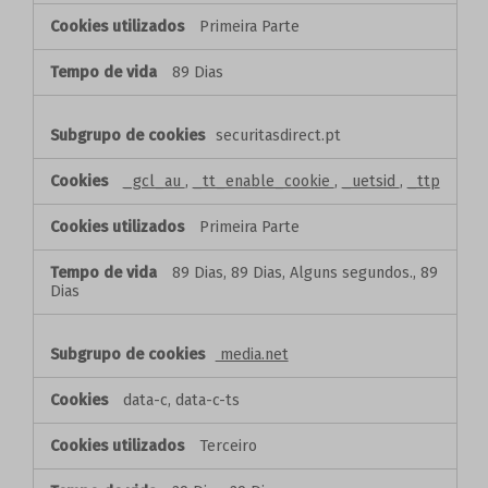
Primeira Parte
89 Dias
securitasdirect.pt
_gcl_au
,
_tt_enable_cookie
,
_uetsid
,
_ttp
Primeira Parte
89 Dias, 89 Dias, Alguns segundos., 89
Dias
media.net
data-c, data-c-ts
Terceiro