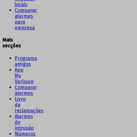
locais
Comparar
alarmes
para
empresa
Mais
secções
Programa
amigos
App
My
Verisure
Comparar
alarmes
Livro
de
reclamações
Alarmes
de
intrusão
Números