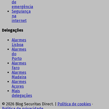
de
emergência
Segurança
na
internet
Delegações
Alarmes
Lisboa
Alarmes
do
Porto
Alarmes
Faro
Alarmes
Madeira
Alarmes
Açores
Mais
delegações
© 2026 Blog Securitas Direct. |
Política de cookies
·
Política de privacidade