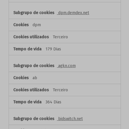
dpm.demdex.net
dpm
Terceiro
179 Dias
agkn.com
ab
Terceiro
364 Dias
bidswitch.net