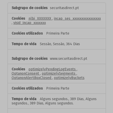
Cookies
securitasdirect.pt
estritamente
necessários
nlbi_XXXXXXX
,
incap_ses_xxxxxxxxxxxxxxxx
,
visid_incap_xxxxxxx
Primeira Parte
Sessão, Sessão, 364 Dias
www.securitasdirect.pt
optimizelyPendingLogEvents
,
OptanonConsent
,
optimizelySegments
,
OptanonAlertBoxClosed
,
optimizelyBuckets
Primeira Parte
Alguns segundos., 389 Dias, Alguns
segundos., 389 Dias, Alguns segundos.