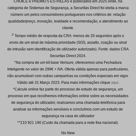
CHOICE e PRÉMIO 5 ESTRELAS e publicados em 2025 onde, na
categoria de Sistemas de Segurança, a Securitas Direct foi eleita a marca
número um pelos consumidores portugueses nos critérios de: relação
qualidade/preço, inovação, lealdade e recomendação, e atendimento ao
cliente.
2
Tempo médio de resposta da CRA: menos de 20 segundos após o
envio de um sinal de máxima prioridade (SOS, assalto, coação ou sinal
de intrusão sem identificação de utilizador autorizado). Fonte: dados CRA
Securitas Direct 2024.
*Na compra de um kit base Verisure, oferecemos uma Fechadura
Inteligente no valor de 299€ + IVA. Oferta válida apenas para particulares,
não acumulável com outras campanhas ou condições especiais em vigor.
Válido até
31 Março 2023
. Para mais informações clique
aqui
.
*Calcule online faz parte do processo de estudo de segurança, um
processo em que recolhemos informações online sobre as necessidades
de segurança do utilizador, realizamos uma chamada telefónica para
analisar as informações sensíveis e concluímos com um estudo de
segurança na casa do utilizador
**210 921 190 (Custo da chamada para a rede fixa nacional).
No New