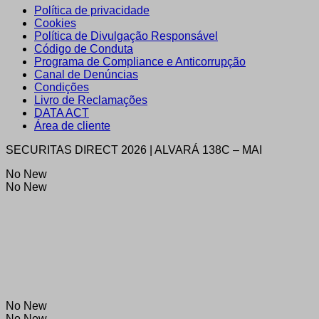
Política de privacidade
Cookies
Política de Divulgação Responsável
Código de Conduta
Programa de Compliance e Anticorrupção
Canal de Denúncias
Condições
Livro de Reclamações
DATA ACT
Área de cliente
SECURITAS DIRECT 2026 | ALVARÁ 138C – MAI
No New
No New
No New
No New