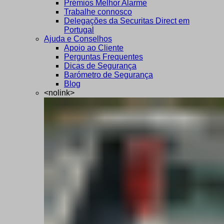
Prémios Melhor Alarme
Trabalhe connosco
Delegações da Securitas Direct em
Portugal
Ajuda e Conselhos
Apoio ao Cliente
Perguntas Frequentes
Dicas de Segurança
Barómetro de Segurança
Blog
<nolink>