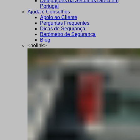
Delegações da Securitas Direct em
Portugal
Ajuda e Conselhos
Apoio ao Cliente
Perguntas Frequentes
Dicas de Segurança
Barómetro de Segurança
Blog
<nolink>