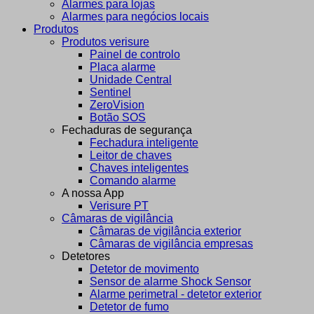
Alarmes para lojas
Alarmes para negócios locais
Produtos
Produtos verisure
Painel de controlo
Placa alarme
Unidade Central
Sentinel
ZeroVision
Botão SOS
Fechaduras de segurança
Fechadura inteligente
Leitor de chaves
Chaves inteligentes
Comando alarme
A nossa App
Verisure PT
Câmaras de vigilância
Câmaras de vigilância exterior
Câmaras de vigilância empresas
Detetores
Detetor de movimento
Sensor de alarme Shock Sensor
Alarme perimetral - detetor exterior
Detetor de fumo