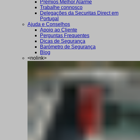
Prémios Melhor Alarme
Trabalhe connosco
Delegações da Securitas Direct em
Portugal
Ajuda e Conselhos
Apoio ao Cliente
Perguntas Frequentes
Dicas de Segurança
Barómetro de Segurança
Blog
<nolink>