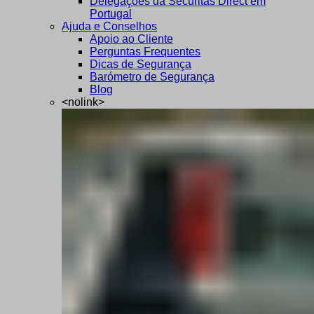
Delegações da Securitas Direct em
Portugal
Ajuda e Conselhos
Apoio ao Cliente
Perguntas Frequentes
Dicas de Segurança
Barómetro de Segurança
Blog
<nolink>