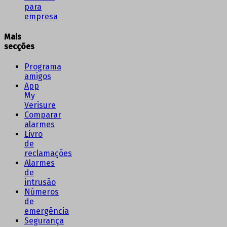
para
empresa
Mais
secções
Programa
amigos
App
My
Verisure
Comparar
alarmes
Livro
de
reclamações
Alarmes
de
intrusão
Números
de
emergência
Segurança