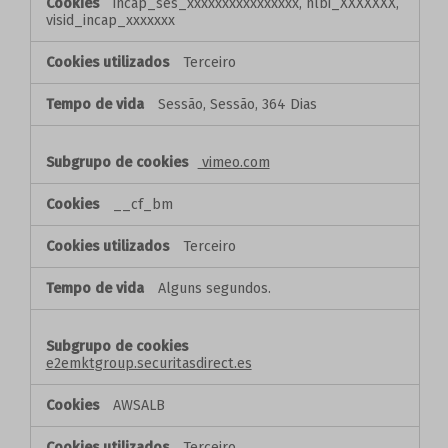
incap_ses_xxxxxxxxxxxxxxxx, nlbi_XXXXXXX,
visid_incap_xxxxxxx
Terceiro
Sessão, Sessão, 364 Dias
vimeo.com
__cf_bm
Terceiro
Alguns segundos.
e2emktgroup.securitasdirect.es
AWSALB
Terceiro