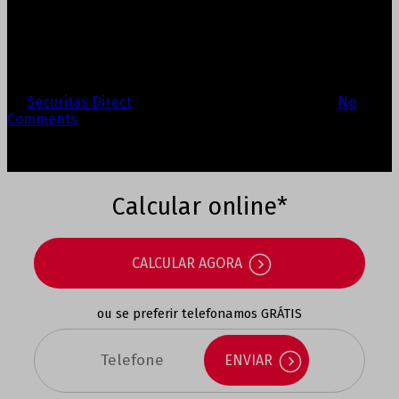
Oeiras para proteger
alimentos doados
By
Securitas Direct
31/01/2020
Fevereiro 3rd, 2025
No
Comments
Calcular online*
CALCULAR AGORA
ou se preferir telefonamos
GRÁTIS
ENVIAR