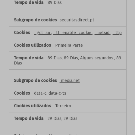
89 Dias
securitasdirect.pt
_gcl_au
,
_tt_enable_cookie
,
_uetsid
,
_ttp
Primeira Parte
89 Dias, 89 Dias, Alguns segundos., 89
Dias
media.net
data-c, data-c-ts
Terceiro
29 Dias, 29 Dias