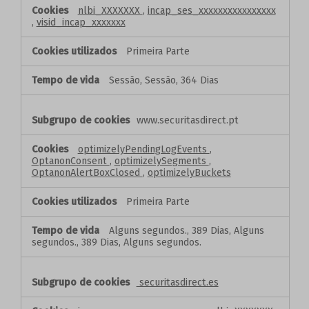
nlbi_XXXXXXX
,
incap_ses_xxxxxxxxxxxxxxxx
,
visid_incap_xxxxxxx
Primeira Parte
Sessão, Sessão, 364 Dias
www.securitasdirect.pt
optimizelyPendingLogEvents
,
OptanonConsent
,
optimizelySegments
,
OptanonAlertBoxClosed
,
optimizelyBuckets
Primeira Parte
Alguns segundos., 389 Dias, Alguns
segundos., 389 Dias, Alguns segundos.
securitasdirect.es