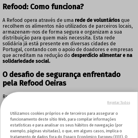
Refood: Como funciona?
A Refood opera através de uma
rede de voluntários
que
recolhem os alimentos não utilizados de parceiros locais,
armazenam-nos de forma segura e organizam a sua
distribuição para quem mais necessita. Esta rede
solidária já está presente em diversas cidades de
Portugal, contando com o apoio de doadores e empresas
que acreditam na redução do
desperdício alimentar e na
solidariedade social.
O desafio de segurança enfrentado
pela Refood Oeiras
Recentemente, o
núcleo da Refood em Oeiras
enfrentou
um desafio crítico: os frigoríficos onde armazenavam os
Rejeitar Todos
alimentos estavam
desprotegidos
, tornando-se
Utilizamos cookies próprios e de terceiros para assegurar o
vulneráveis a
furtos
ou
vandalismo
. A falta de segurança
funcionamento deste sítio Web, para compilar informações
poderia comprometer a missão da organização,
estatísticas e para analisar os seus hábitos de navegação (por
colocando em risco os alimentos que tantas famílias
exemplo, páginas visitadas), o que, em alguns casos, implica o
dependem para se alimentar.
tratamento de dados fora do Espaço Económico Europeu (EEE). O