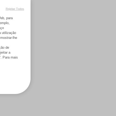
Rejeitar Todos
Web, para
xemplo,
aço
 utilização
mostrar-lhe
ação de
jeitar a
". Para mais