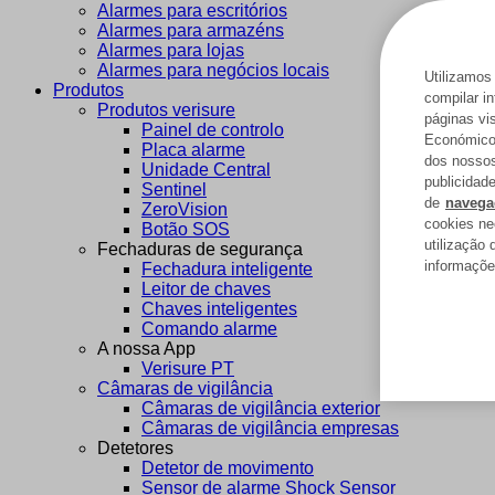
Alarmes para escritórios
Alarmes para armazéns
Alarmes para lojas
Alarmes para negócios locais
Utilizamos
Produtos
compilar i
Produtos verisure
páginas vi
Painel de controlo
Económico 
Placa alarme
dos nossos
Unidade Central
publicidad
Sentinel
de
navega
ZeroVision
cookies nec
Botão SOS
utilização
Fechaduras de segurança
informaçõe
Fechadura inteligente
Leitor de chaves
Chaves inteligentes
Comando alarme
A nossa App
Verisure PT
Câmaras de vigilância
Câmaras de vigilância exterior
Câmaras de vigilância empresas
Detetores
Detetor de movimento
Sensor de alarme Shock Sensor