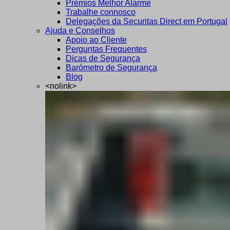
Prémios Melhor Alarme
Trabalhe connosco
Delegações da Securitas Direct em Portugal
Ajuda e Conselhos
Apoio ao Cliente
Perguntas Frequentes
Dicas de Segurança
Barómetro de Segurança
Blog
<nolink>