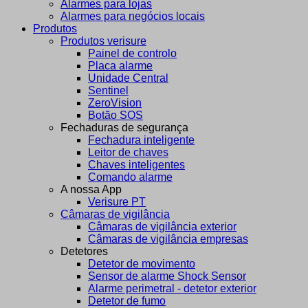
Alarmes para lojas
Alarmes para negócios locais
Produtos
Produtos verisure
Painel de controlo
Placa alarme
Unidade Central
Sentinel
ZeroVision
Botão SOS
Fechaduras de segurança
Fechadura inteligente
Leitor de chaves
Chaves inteligentes
Comando alarme
A nossa App
Verisure PT
Câmaras de vigilância
Câmaras de vigilância exterior
Câmaras de vigilância empresas
Detetores
Detetor de movimento
Sensor de alarme Shock Sensor
Alarme perimetral - detetor exterior
Detetor de fumo