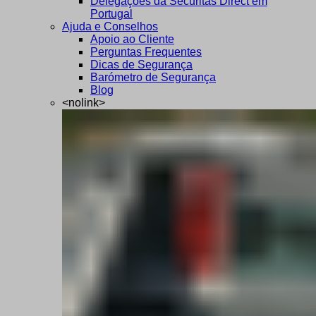
Delegações da Securitas Direct em
Portugal
Ajuda e Conselhos
Apoio ao Cliente
Perguntas Frequentes
Dicas de Segurança
Barómetro de Segurança
Blog
<nolink>