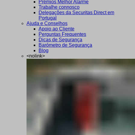
Prémios Melhor Alarme
Trabalhe connosco
Delegações da Securitas Direct em
Portugal
Ajuda e Conselhos
Apoio ao Cliente
Perguntas Frequentes
Dicas de Segurança
Barómetro de Segurança
Blog
<nolink>