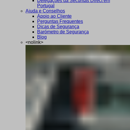
Delegações da Securitas Direct em
Portugal
Ajuda e Conselhos
Apoio ao Cliente
Perguntas Frequentes
Dicas de Segurança
Barómetro de Segurança
Blog
<nolink>