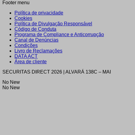
Footer menu
Política de privacidade
Cookies
Política de Divulgação Responsável
Código de Conduta
Programa de Compliance e Anticorrupção
Canal de Denúncias
Condições
Livro de Reclamações
DATA ACT
Área de cliente
SECURITAS DIRECT 2026 | ALVARÁ 138C – MAI
No New
No New