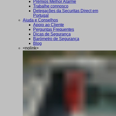
Prémios Melhor Alarme
Trabalhe connosco
Delegações da Securitas Direct em
Portugal
Ajuda e Conselhos
Apoio ao Cliente
Perguntas Frequentes
Dicas de Segurança
Barómetro de Segurança
Blog
<nolink>