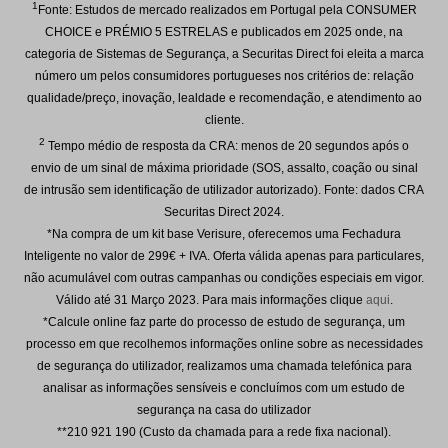
1
Fonte: Estudos de mercado realizados em Portugal pela CONSUMER
CHOICE e PRÉMIO 5 ESTRELAS e publicados em 2025 onde, na
categoria de Sistemas de Segurança, a Securitas Direct foi eleita a marca
número um pelos consumidores portugueses nos critérios de: relação
qualidade/preço, inovação, lealdade e recomendação, e atendimento ao
cliente.
2
Tempo médio de resposta da CRA: menos de 20 segundos após o
envio de um sinal de máxima prioridade (SOS, assalto, coação ou sinal
de intrusão sem identificação de utilizador autorizado). Fonte: dados CRA
Securitas Direct 2024.
*Na compra de um kit base Verisure, oferecemos uma Fechadura
Inteligente no valor de 299€ + IVA. Oferta válida apenas para particulares,
não acumulável com outras campanhas ou condições especiais em vigor.
Válido até
31 Março 2023
. Para mais informações clique
aqui
.
*Calcule online faz parte do processo de estudo de segurança, um
processo em que recolhemos informações online sobre as necessidades
de segurança do utilizador, realizamos uma chamada telefónica para
analisar as informações sensíveis e concluímos com um estudo de
segurança na casa do utilizador
**210 921 190 (Custo da chamada para a rede fixa nacional).