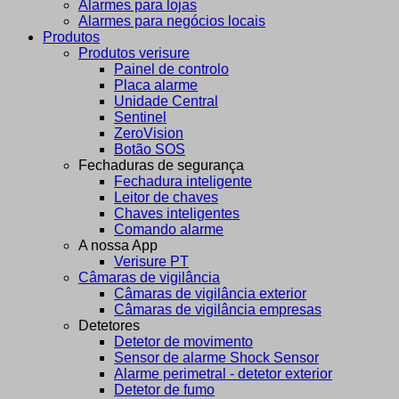
Alarmes para lojas
Alarmes para negócios locais
Produtos
Produtos verisure
Painel de controlo
Placa alarme
Unidade Central
Sentinel
ZeroVision
Botão SOS
Fechaduras de segurança
Fechadura inteligente
Leitor de chaves
Chaves inteligentes
Comando alarme
A nossa App
Verisure PT
Câmaras de vigilância
Câmaras de vigilância exterior
Câmaras de vigilância empresas
Detetores
Detetor de movimento
Sensor de alarme Shock Sensor
Alarme perimetral - detetor exterior
Detetor de fumo