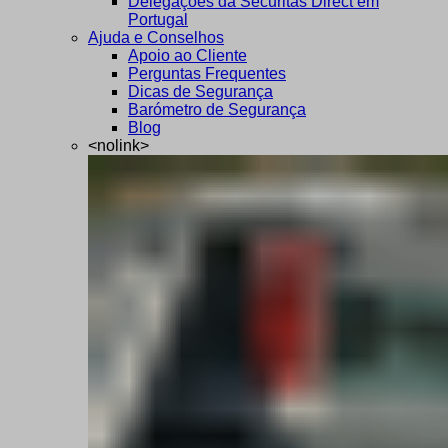
Delegações da Securitas Direct em
Portugal
Ajuda e Conselhos
Apoio ao Cliente
Perguntas Frequentes
Dicas de Segurança
Barómetro de Segurança
Blog
<nolink>