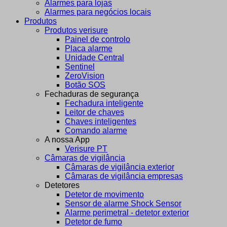
Alarmes para lojas
Alarmes para negócios locais
Produtos
Produtos verisure
Painel de controlo
Placa alarme
Unidade Central
Sentinel
ZeroVision
Botão SOS
Fechaduras de segurança
Fechadura inteligente
Leitor de chaves
Chaves inteligentes
Comando alarme
A nossa App
Verisure PT
Câmaras de vigilância
Câmaras de vigilância exterior
Câmaras de vigilância empresas
Detetores
Detetor de movimento
Sensor de alarme Shock Sensor
Alarme perimetral - detetor exterior
Detetor de fumo