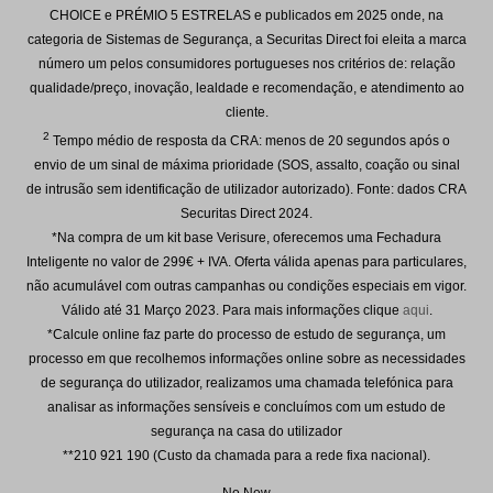
CHOICE e PRÉMIO 5 ESTRELAS e publicados em 2025 onde, na
categoria de Sistemas de Segurança, a Securitas Direct foi eleita a marca
número um pelos consumidores portugueses nos critérios de: relação
qualidade/preço, inovação, lealdade e recomendação, e atendimento ao
cliente.
2
Tempo médio de resposta da CRA: menos de 20 segundos após o
envio de um sinal de máxima prioridade (SOS, assalto, coação ou sinal
de intrusão sem identificação de utilizador autorizado). Fonte: dados CRA
Securitas Direct 2024.
*Na compra de um kit base Verisure, oferecemos uma Fechadura
Inteligente no valor de 299€ + IVA. Oferta válida apenas para particulares,
não acumulável com outras campanhas ou condições especiais em vigor.
Válido até
31 Março 2023
. Para mais informações clique
aqui
.
*Calcule online faz parte do processo de estudo de segurança, um
processo em que recolhemos informações online sobre as necessidades
de segurança do utilizador, realizamos uma chamada telefónica para
analisar as informações sensíveis e concluímos com um estudo de
segurança na casa do utilizador
**210 921 190 (Custo da chamada para a rede fixa nacional).
No New